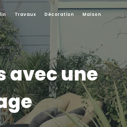
din
Travaux
Décoration
Maison
ombrage
rs avec une
rage