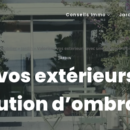
Conseils Immo
Jar
mmobilier
»
Jardin
»
Valorisez vos extérieurs avec une solution d’
JARDIN
vos extérieu
ution d’omb