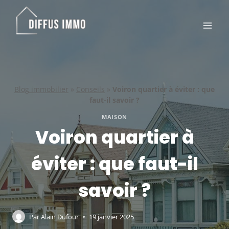
Aller
au
contenu
Blog immobilier
»
Conseils
»
Voiron quartier à éviter : que
faut-il savoir ?
MAISON
Voiron quartier à
éviter : que faut-il
savoir ?
Par
Alain Dufour
19 janvier 2025