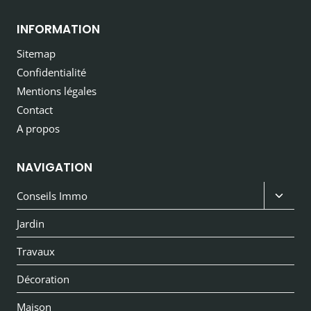
INFORMATION
Sitemap
Confidentialité
Mentions légales
Contact
A propos
NAVIGATION
Ouvri
Conseils Immo
le
Jardin
menu
Travaux
enfan
Décoration
Maison