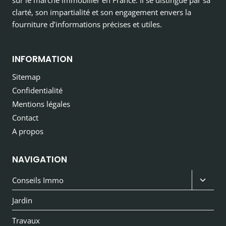
sur le marché immobilier en France. Il se distingue par sa
clarté, son impartialité et son engagement envers la
fourniture d’informations précises et utiles.
INFORMATION
Sitemap
Confidentialité
Mentions légales
Contact
A propos
NAVIGATION
Ouvri
Conseils Immo
le
Jardin
menu
Travaux
enfan