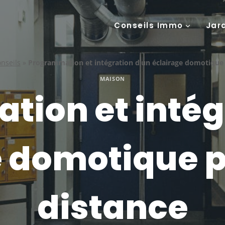
Conseils Immo
Jar
nseils
»
Programmation et intégration d’un éclairage domotique 
MAISON
ion et intég
 domotique p
distance