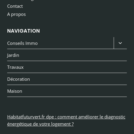
Contact
A propos
NAVIGATION
Ouvri
Conseils Immo
le
Jardin
menu
Travaux
enfan
Décoration
Maison
Habitatfuturvert.fr dpe : comment améliorer le diagnostic
énergétique de votre logement ?