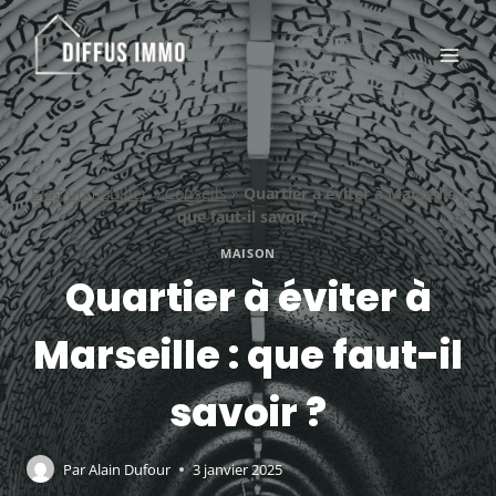
Aller
au
contenu
Blog immobilier
»
Conseils
»
Quartier à éviter à Marseille :
que faut-il savoir ?
MAISON
Quartier à éviter à
Marseille : que faut-il
savoir ?
Par
Alain Dufour
3 janvier 2025