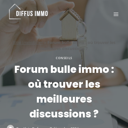
Aller
au
contenu
Blog immobilier
»
Forum bulle immo : où trouver les
meilleures discussions ?
CONSEILS
Forum bulle immo :
où trouver les
meilleures
discussions ?